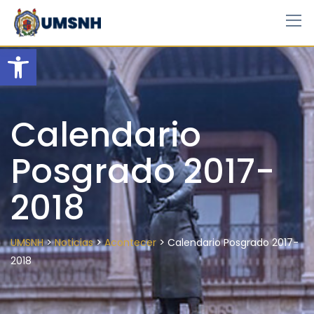
Skip
to
content
Open toolbar
Calendario
Posgrado 2017-
2018
>
>
>
UMSNH
Noticias
Acontecer
Calendario Posgrado 2017-
2018