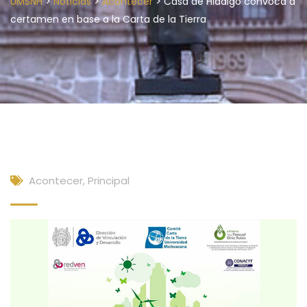
>
>
>
UMSNH
Noticias
Acontecer
Casa de Hidalgo convoca a
certamen en base a la Carta de la Tierra
Acontecer
,
Principal