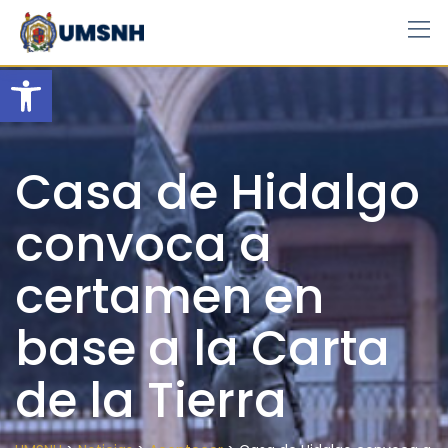
Skip
to
content
Open toolbar
Casa de Hidalgo
convoca a
certamen en
base a la Carta
de la Tierra