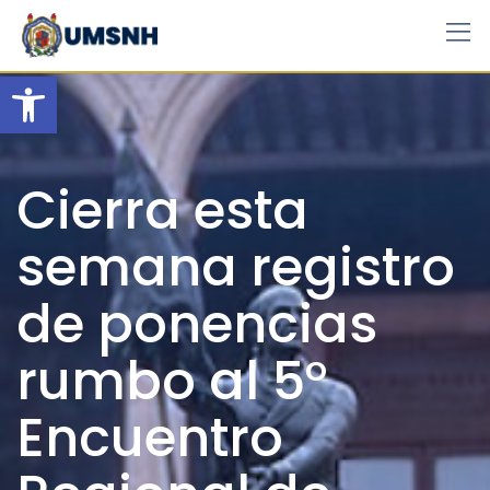
Skip
to
content
Open toolbar
Cierra esta
semana registro
de ponencias
rumbo al 5°
Encuentro