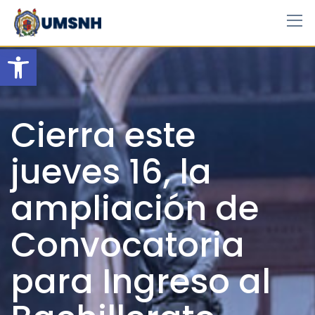
Skip
to
content
Open toolbar
Cierra este
jueves 16, la
ampliación de
Convocatoria
para Ingreso al