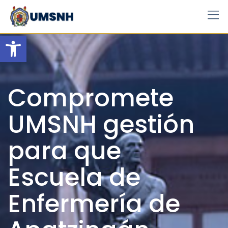
Skip
to
content
Open toolbar
Compromete
UMSNH gestión
para que
Escuela de
Enfermería de