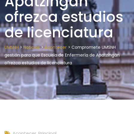
Apatzingán
ofrezca estudios
de licenciatura
>
>
>
UMSNH
Noticias
Acontecer
Compromete UMSNH
gestión para que Escuela de Enfermería de Apatzingán
ofrezca estudios de licenciatura
Acontecer
,
Principal