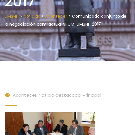
2017
>
>
>
UMSNH
Noticias
Acontecer
Comunicado conjunto de
la negociación contractual SPUM-UMSNH 2017
Acontecer
,
Noticia destacada
,
Principal