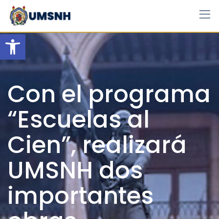
Skip
to
content
Open toolbar
Con el programa
“Escuelas al
Cien”, realizará
UMSNH dos
importantes