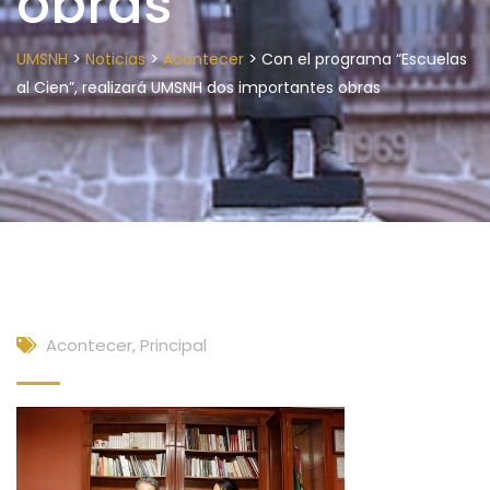
obras
>
>
>
UMSNH
Noticias
Acontecer
Con el programa “Escuelas
al Cien”, realizará UMSNH dos importantes obras
Acontecer
,
Principal