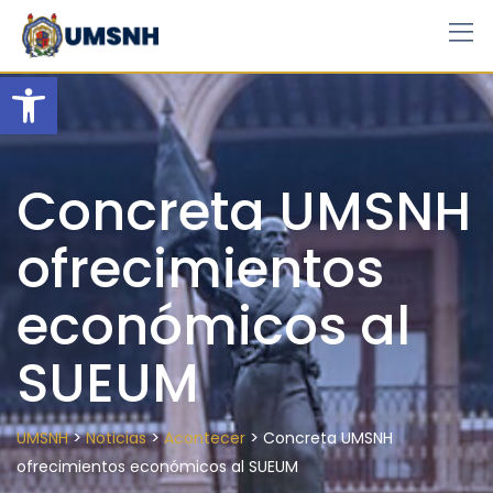
Skip
to
content
Open toolbar
Concreta UMSNH
ofrecimientos
económicos al
SUEUM
>
>
>
UMSNH
Noticias
Acontecer
Concreta UMSNH
ofrecimientos económicos al SUEUM