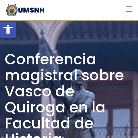
Skip
to
content
Open toolbar
Conferencia
magistral sobre
Vasco de
Quiroga en la
Facultad de