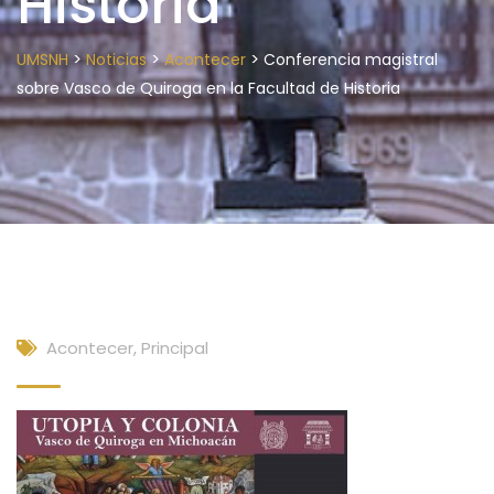
Historia
>
>
>
UMSNH
Noticias
Acontecer
Conferencia magistral
sobre Vasco de Quiroga en la Facultad de Historia
Acontecer
,
Principal