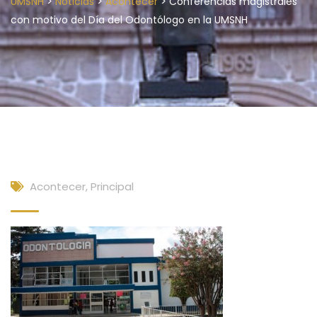
>
>
>
UMSNH
Noticias
Acontecer
Conferencias magistrales
con motivo del Día del Odontólogo en la UMSNH
Acontecer
,
Principal