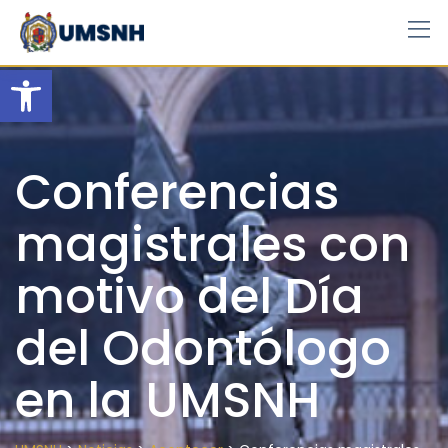
Skip
to
content
Open toolbar
Conferencias
magistrales con
motivo del Día
del Odontólogo
en la UMSNH