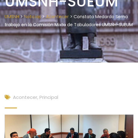
UMSNH-SUEUM
>
>
>
UMSNH
Noticias
Acontecer
Constata Medardo Serna
trabajo en la Comisión Mixta de Tabuladores UMSNH-SUEUM
Acontecer
,
Principal