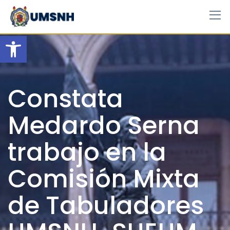
Skip
to
content
Open toolbar
Constata
Medardo Serna
trabajo en la
Comisión Mixta
de Tabuladores