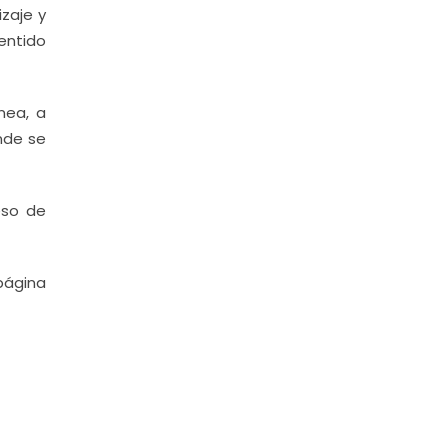
zaje y
sentido
nea, a
onde se
eso de
gina