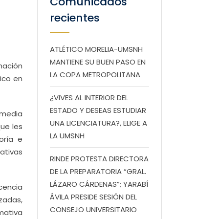
Comunicados
recientes
ATLÉTICO MORELIA-UMSNH
MANTIENE SU BUEN PASO EN
nación
LA COPA METROPOLITANA
ico en
¿VIVES AL INTERIOR DEL
ESTADO Y DESEAS ESTUDIAR
 media
UNA LICENCIATURA?, ELIGE A
ue les
LA UMSNH
oría e
ativas
RINDE PROTESTA DIRECTORA
DE LA PREPARATORIA “GRAL.
LÁZARO CÁRDENAS”; YARABÍ
cencia
ÁVILA PRESIDE SESIÓN DEL
zadas,
CONSEJO UNIVERSITARIO
mativa