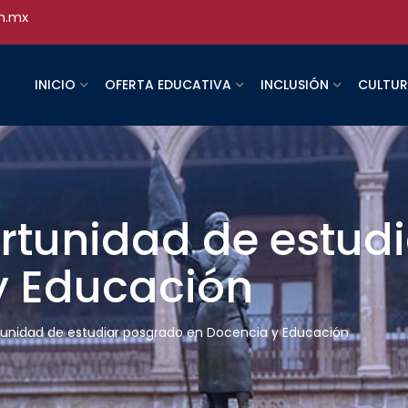
h.mx
INICIO
OFERTA EDUCATIVA
INCLUSIÓN
CULTU
rtunidad de estud
y Educación
unidad de estudiar posgrado en Docencia y Educación