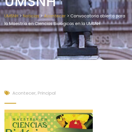
UMSNH
>
>
>
UMSNH
Noticias
Acontecer
Convocatoria abierta para
la Maestría en Ciencias Biológicas en la UMSNH
Acontecer
,
Principal