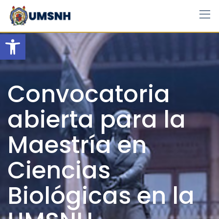
Skip
to
content
Open toolbar
Convocatoria
abierta para la
Maestría en
Ciencias
Biológicas en la