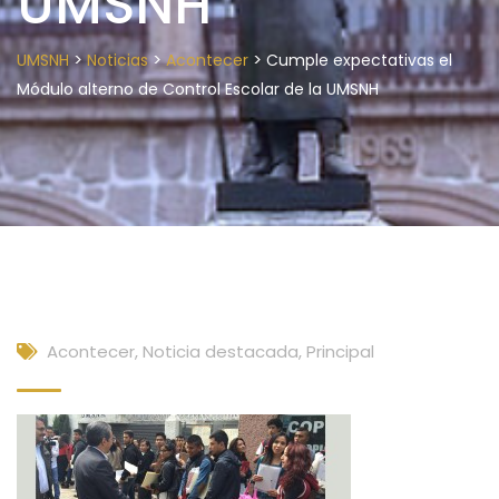
UMSNH
>
>
>
UMSNH
Noticias
Acontecer
Cumple expectativas el
Módulo alterno de Control Escolar de la UMSNH
Acontecer
,
Noticia destacada
,
Principal