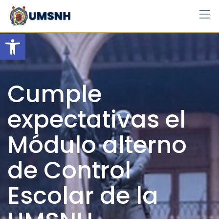
Skip
to
content
Open toolbar
Cumple
expectativas el
Módulo alterno
de Control
Escolar de la