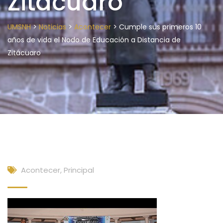
Zitácuaro
>
>
>
UMSNH
Noticias
Acontecer
Cumple sus primeros 10
años de vida el Nodo de Educación a Distancia de
Zitácuaro
Acontecer
,
Principal