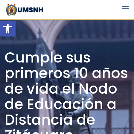
Skip
to
content
Open toolbar
Cumple sus
primeros 10 años
de vida el Nodo
de Educación a
Distancia de