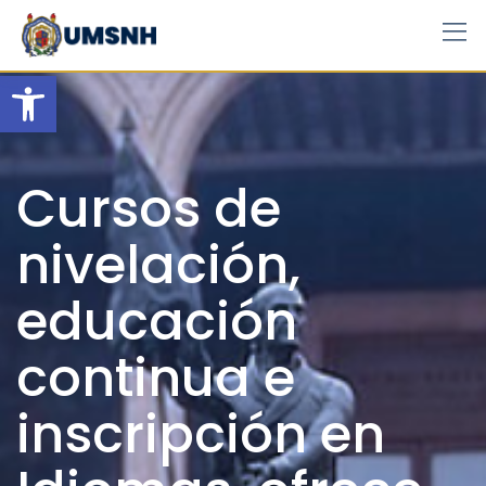
Skip
to
content
Open toolbar
Cursos de
nivelación,
educación
continua e
inscripción en