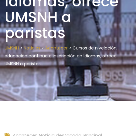
Idiomas, ofrece
UMSNH a
paristas
>
>
>
UMSNH
Noticias
Acontecer
Cursos de nivelación,
educación continua e inscripción en Idiomas, ofrece
UMSNH a paristas
Acontecer
,
Noticia destacada
,
Principal