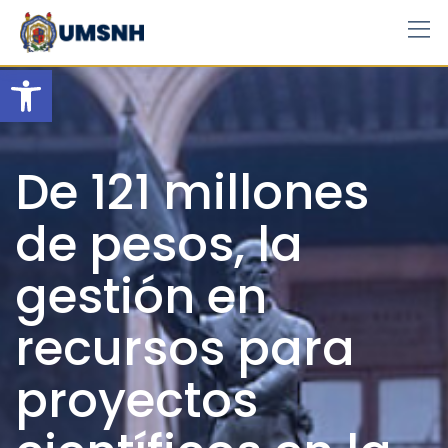
Skip
to
content
Open toolbar
De 121 millones
de pesos, la
gestión en
recursos para
proyectos