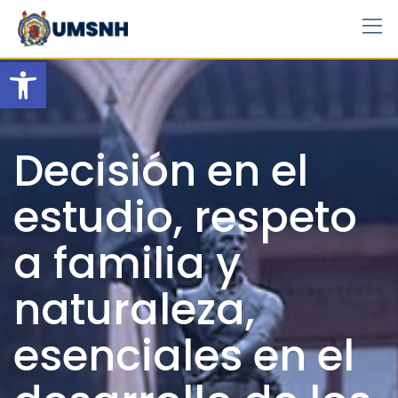
Skip
to
content
Open toolbar
Decisión en el
estudio, respeto
a familia y
naturaleza,
esenciales en el