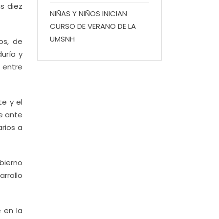
s diez
NIÑAS Y NIÑOS INICIAN
CURSO DE VERANO DE LA
UMSNH
os, de
duría y
 entre
e y el
e ante
arios a
bierno
rrollo
 en la