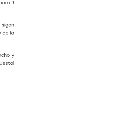
para 9
 sigan
 de la
echo y
puestal