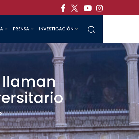
RA
PRENSA
INVESTIGACIÓN
 llaman
ersitario
o