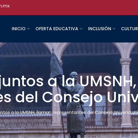
h.mx
INICIO
OFERTA EDUCATIVA
INCLUSIÓN
CULTU
untos a la UMSNH,
s del Consejo Univ
tos a la UMSNH, llaman representantes del Consejo Universitari