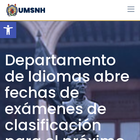
Skip
to
content
Open toolbar
Departamento
de Idiomas abre
fechas de
exámenes de
clasificación