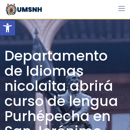
Skip
to
content
Open toolbar
Departamento
de Idiomas
nicolaita abrirá
curso de lengua
Purhépecha en