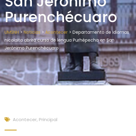
San Jerónimo
Purenchécuaro
>
>
>
UMSNH
Noticias
Acontecer
Departamento de Idiomas
nicolaita abrirá curso de lengua Purhépecha en San
Jerónimo Purenchécuaro
Acontecer
,
Principal