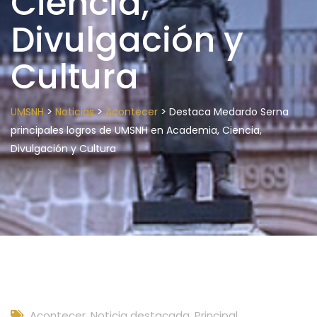
Ciencia,
Divulgación y
Cultura
>
>
>
UMSNH
Noticias
Acontecer
Destaca Medardo Serna
principales logros de UMSNH en Academia, Ciencia,
Divulgación y Cultura
Acontecer
,
Noticia destacada
,
Principal