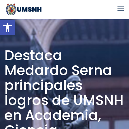
Skip
to
content
Open toolbar
Destaca
Medardo Serna
principales
logros de UMSNH
en Academia,