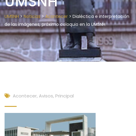
UMSNH
>
>
>
UMSNH
Noticias
Acontecer
Dialéctica e interpretación
de las imágenes, próximo coloquio en la UMSNH
Acontecer
,
Avisos
,
Principal