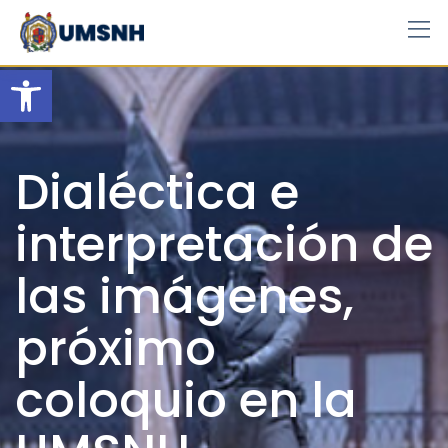
Skip
to
content
Open toolbar
Dialéctica e
interpretación de
las imágenes,
próximo
coloquio en la