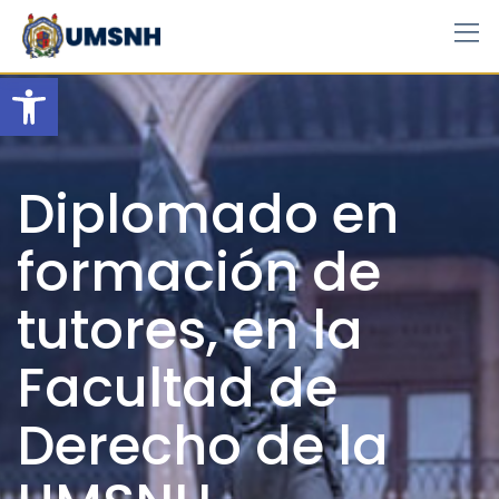
Skip
to
content
Open toolbar
Diplomado en
formación de
tutores, en la
Facultad de
Derecho de la