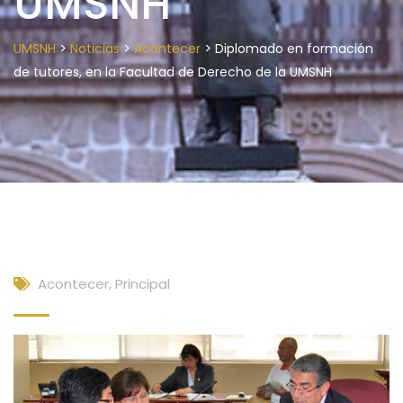
UMSNH
>
>
>
UMSNH
Noticias
Acontecer
Diplomado en formación
de tutores, en la Facultad de Derecho de la UMSNH
Acontecer
,
Principal