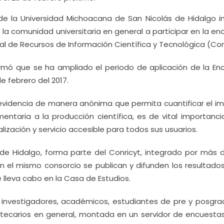
de la Universidad Michoacana de San Nicolás de Hidalgo in
 la comunidad universitaria en general a participar en la e
l de Recursos de Información Científica y Tecnológica (Con
nformó que se ha ampliado el periodo de aplicación de la En
e febrero del 2017.
evidencia de manera anónima que permita cuantificar el i
ntaria a la producción científica, es de vital importanci
ización y servicio accesible para todos sus usuarios.
de Hidalgo, forma parte del Conricyt, integrado por más 
en el mismo consorcio se publican y difunden los resultados
e lleva cabo en la Casa de Estudios.
a investigadores, académicos, estudiantes de pre y posgrad
iotecarios en general, montada en un servidor de encuestas