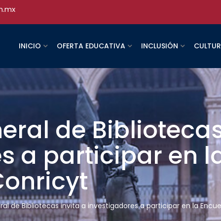
h.mx
INICIO
OFERTA EDUCATIVA
INCLUSIÓN
CULTU
eral de Bibliotecas
s a participar en 
onricyt
al de Bibliotecas invita a investigadores a participar en la Encu