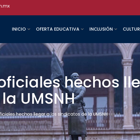
h.mx
INICIO
OFERTA EDUCATIVA
INCLUSIÓN
CULTU
iciales hechos lle
e la UMSNH
ciales hechos llegar a los sindicatos de la UMSNH