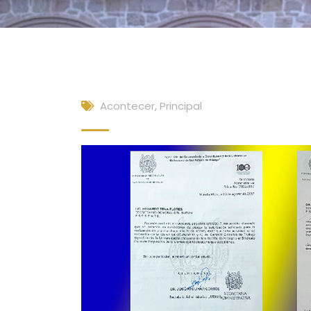
Acontecer
,
Principal