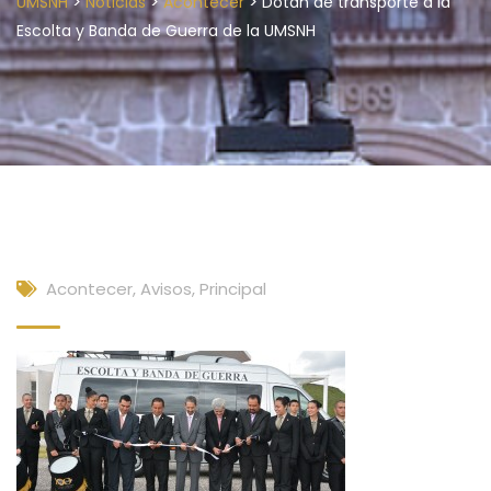
>
>
>
UMSNH
Noticias
Acontecer
Dotan de transporte a la
Escolta y Banda de Guerra de la UMSNH
Acontecer
,
Avisos
,
Principal