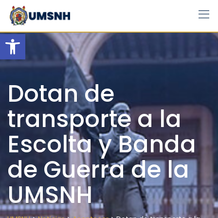
Skip
to
content
Open toolbar
Dotan de
transporte a la
Escolta y Banda
de Guerra de la
UMSNH