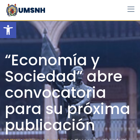
Skip
to
content
Open toolbar
“Economía y
Sociedad” abre
convocatoria
para su próxima
publicación