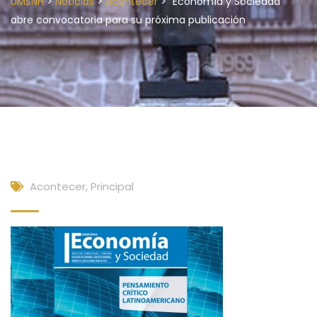
>
>
>
UMSNH
Noticias
Acontecer
“Economía y Sociedad”
abre convocatoria para su próxima publicación
Acontecer
,
Principal