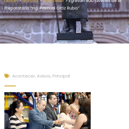
>
>
>
UMSNH
Noticias
Acontecer
Egresan 600 jóvenes de la
Preparatoria “Ing. Pascual Ortiz Rubio”
Acontecer
,
Avisos
,
Principal