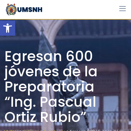
Skip
to
content
Open toolbar
Egresan 600
jóvenes de la
Preparatoria
“Ing. Pascual
Ortiz Rubio”