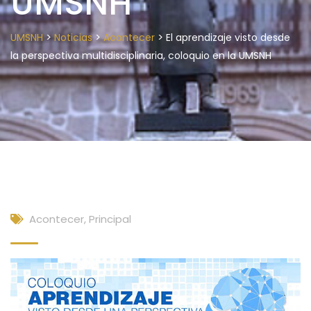
UMSNH
>
>
>
UMSNH
Noticias
Acontecer
El aprendizaje visto desde
la perspectiva multidisciplinaria, coloquio en la UMSNH
Acontecer
,
Principal