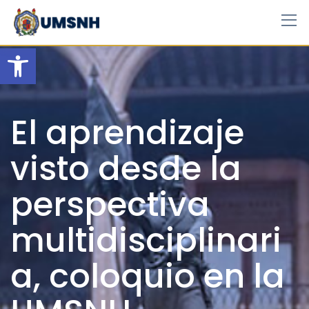
Skip
to
content
Open toolbar
El aprendizaje
visto desde la
perspectiva
multidisciplinari
a, coloquio en la