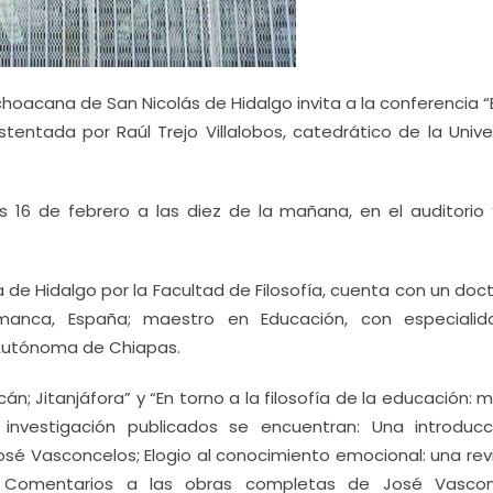
ichoacana de San Nicolás de Hidalgo invita a la conferencia “
ustentada por Raúl Trejo Villalobos, catedrático de la Univ
es 16 de febrero a las diez de la mañana, en el auditorio 
a de Hidalgo por la Facultad de Filosofía, cuenta con un do
amanca, España; maestro en Educación, con especiali
d Autónoma de Chiapas.
n; Jitanjáfora” y “En torno a la filosofía de la educación: 
 investigación publicados se encuentran: Una introducc
é Vasconcelos; Elogio al conocimiento emocional: una revi
; Comentarios a las obras completas de José Vascon