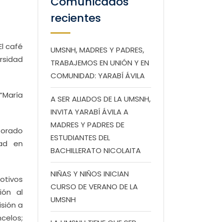
Comunicados
recientes
El café
UMSNH, MADRES Y PADRES,
ersidad
TRABAJEMOS EN UNIÓN Y EN
COMUNIDAD: YARABÍ ÁVILA
“María
A SER ALIADOS DE LA UMSNH,
INVITA YARABÍ ÁVILA A
MADRES Y PADRES DE
ctorado
ESTUDIANTES DEL
dad en
BACHILLERATO NICOLAITA
NIÑAS Y NIÑOS INICIAN
motivos
CURSO DE VERANO DE LA
ión al
UMSNH
sión a
celos;