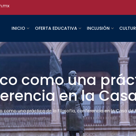
h.mx
INICIO
OFERTA EDUCATIVA
INCLUSIÓN
CULTU
ófico como una prác
nferencia en la Cas
ico como una práctica de la Filosofía, conferencia en la Casa de 