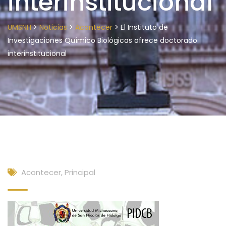
interinstitucional
>
>
>
UMSNH
Noticias
Acontecer
El Instituto de
Investigaciones Químico Biológicas ofrece doctorado
interinstitucional
Acontecer
,
Principal