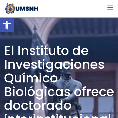
Skip
to
content
Open toolbar
El Instituto de
Investigaciones
Químico
Biológicas ofrece
doctorado