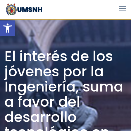
Skip
to
content
Open toolbar
El interés de los
jóvenes por la
Ingeniería, suma
a favor del
desarrollo