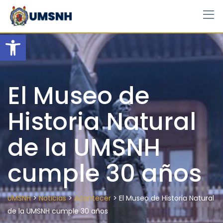
Skip
to
content
Open toolbar
El Museo de
Historia Natural
de la UMSNH
cumple 30 años
>
>
>
UMSNH
Noticias
Acontecer
El Museo de Historia Natural
de la UMSNH cumple 30 años