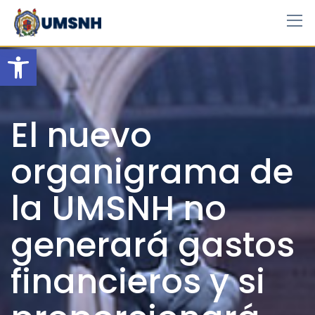
Skip
to
content
Open toolbar
El nuevo
organigrama de
la UMSNH no
generará gastos
financieros y si