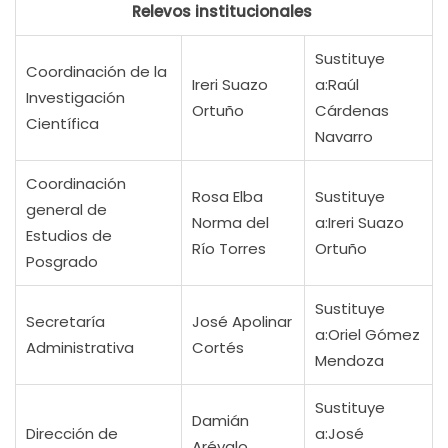
Relevos institucionales
Sustituye
Coordinación de la
Ireri Suazo
a:Raúl
Investigación
Ortuño
Cárdenas
Científica
Navarro
Coordinación
Rosa Elba
Sustituye
general de
Norma del
a:Ireri Suazo
Estudios de
Río Torres
Ortuño
Posgrado
Sustituye
Secretaría
José Apolinar
a:Oriel Gómez
Administrativa
Cortés
Mendoza
Sustituye
Damián
Dirección de
a:José
Arévalo