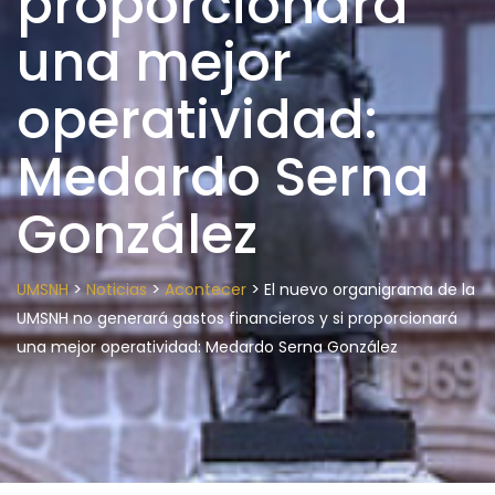
proporcionará
una mejor
operatividad:
Medardo Serna
González
>
>
>
UMSNH
Noticias
Acontecer
El nuevo organigrama de la
UMSNH no generará gastos financieros y si proporcionará
una mejor operatividad: Medardo Serna González