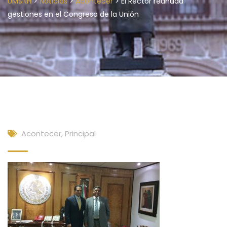
>
>
>
UMSNH
Noticias
Acontecer
El Rector reanuda
gestiones en el Congreso de la Unión
Acontecer
,
Principal