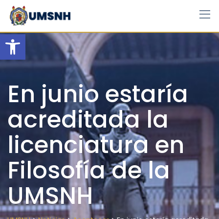
Skip
to
content
Open toolbar
En junio estaría
acreditada la
licenciatura en
Filosofía de la
UMSNH