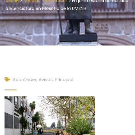
>
>
>
UMSNH
Noticias
Acontecer
En junio estaría acreditada
la licenciatura en Filosofía de la UMSNH
Acontecer
,
Avisos
,
Principal