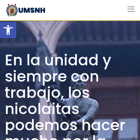
Skip
to
content
Open toolbar
En la unidad y
siempre con
trabajo, los
nicolaitas
podemos hacer