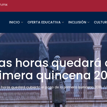
h.mx
INICIO
OFERTA EDUCATIVA
INCLUSIÓN
CULTU
as horas quedará c
rimera quincena 20
s horas quedará cubierto el pago de la primera quincena 2018