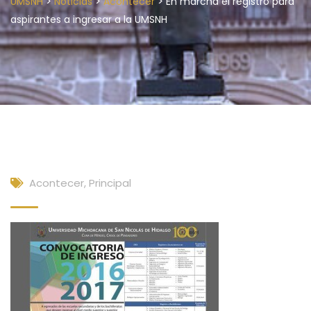
>
>
>
UMSNH
Noticias
Acontecer
En marcha el registro para
aspirantes a ingresar a la UMSNH
Acontecer
,
Principal