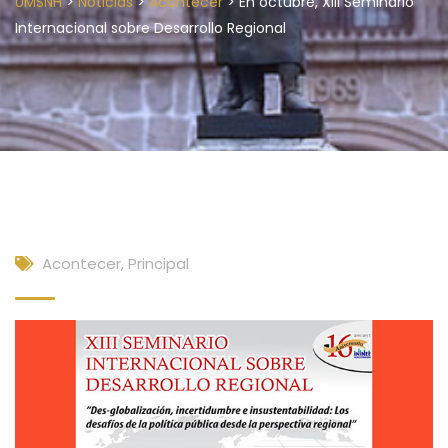
>
>
>
UMSNH
Noticias
Acontecer
En octubre, XIII Seminario
Internacional sobre Desarrollo Regional
Acontecer
,
Principal