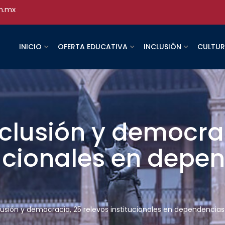
h.mx
INICIO
OFERTA EDUCATIVA
INCLUSIÓN
CULTU
nclusión y democra
tucionales en depe
clusión y democracia, 25 relevos institucionales en dependencia