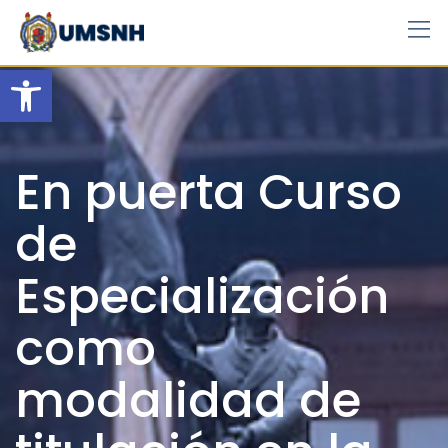
Skip
to
content
Open toolbar
En puerta Curso
de
Especialización
como
modalidad de