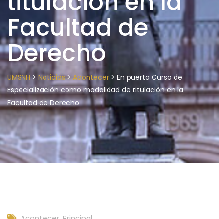
titulación en la
Facultad de
Derecho
>
>
>
UMSNH
Noticias
Acontecer
En puerta Curso de
Especialización como modalidad de titulación en la
Facultad de Derecho
Acontecer
,
Principal