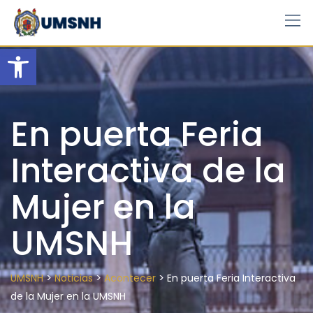
Skip
to
content
Open toolbar
En puerta Feria
Interactiva de la
Mujer en la
UMSNH
>
>
>
UMSNH
Noticias
Acontecer
En puerta Feria Interactiva
de la Mujer en la UMSNH