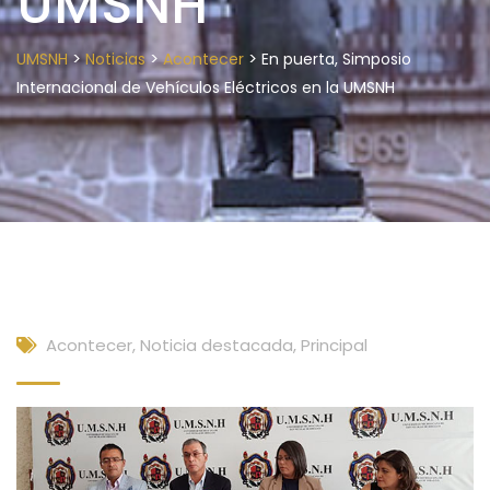
UMSNH
>
>
>
UMSNH
Noticias
Acontecer
En puerta, Simposio
Internacional de Vehículos Eléctricos en la UMSNH
Acontecer
,
Noticia destacada
,
Principal