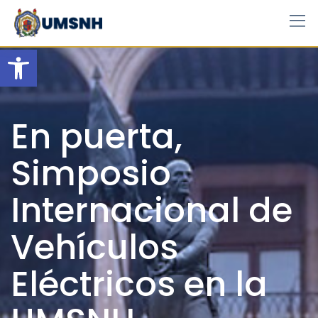
Skip
to
content
Open toolbar
En puerta,
Simposio
Internacional de
Vehículos
Eléctricos en la