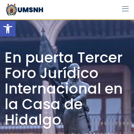
Skip
to
content
Open toolbar
En puerta Tercer
Foro Jurídico
Internacional en
la Casa de
Hidalgo