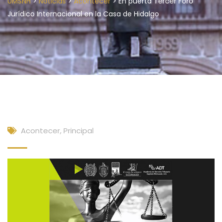
>
>
>
UMSNH
Noticias
Acontecer
En puerta Tercer Foro
Jurídico Internacional en la Casa de Hidalgo
Acontecer
,
Principal