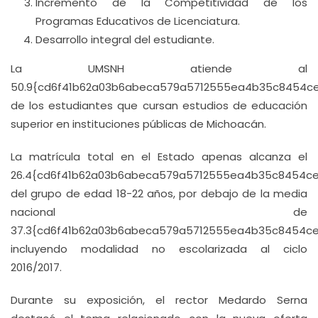
Incremento de la Competitividad de los
Programas Educativos de Licenciatura.
Desarrollo integral del estudiante.
La UMSNH atiende al
50.9{cd6f41b62a03b6abeca579a5712555ea4b35c8454c
de los estudiantes que cursan estudios de educación
superior en instituciones públicas de Michoacán.
La matrícula total en el Estado apenas alcanza el
26.4{cd6f41b62a03b6abeca579a5712555ea4b35c8454c
del grupo de edad 18-22 años, por debajo de la media
nacional de
37.3{cd6f41b62a03b6abeca579a5712555ea4b35c8454c
incluyendo modalidad no escolarizada al ciclo
2016/2017.
Durante su exposición, el rector Medardo Serna