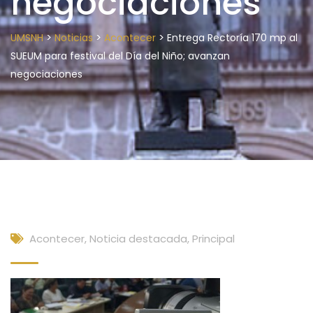
negociaciones
>
>
>
UMSNH
Noticias
Acontecer
Entrega Rectoría 170 mp al
SUEUM para festival del Día del Niño; avanzan
negociaciones
Acontecer
,
Noticia destacada
,
Principal