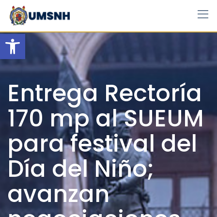
Skip
to
content
Open toolbar
Entrega Rectoría
170 mp al SUEUM
para festival del
Día del Niño;
avanzan