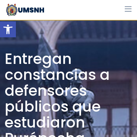
Skip
to
content
Open toolbar
Entregan
constancias a
defensores
públicos que
estudiaron