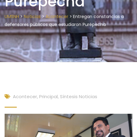
Purépecha
>
>
>
UMSNH
Noticias
Acontecer
Entregan constancias a
defensores públicos que estudiaron Purépecha
Acontecer
,
Principal
,
Síntesis Noticias