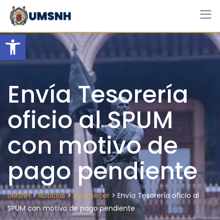
Skip
to
content
Open toolbar
Envía Tesorería
oficio al SPUM
con motivo de
pago pendiente
>
>
>
UMSNH
Noticias
Acontecer
Envía Tesorería oficio al
SPUM con motivo de pago pendiente